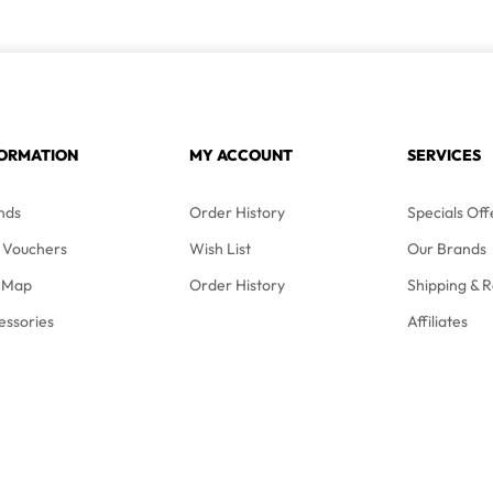
FORMATION
MY ACCOUNT
SERVICES
nds
Order History
Specials Off
t Vouchers
Wish List
Our Brands
e Map
Order History
Shipping & R
essories
Affiliates