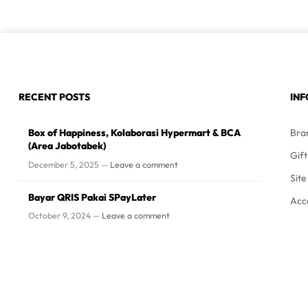
RECENT POSTS
IN
Box of Happiness, Kolaborasi Hypermart & BCA
Bra
(Area Jabotabek)
Gif
December 5, 2025 —
Leave a comment
Sit
Bayar QRIS Pakai SPayLater
Acc
October 9, 2024 —
Leave a comment