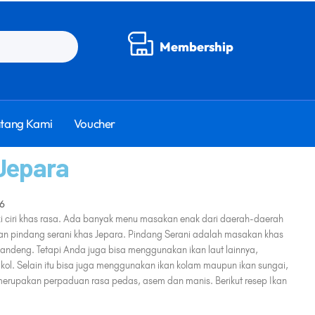
Membership
tang Kami
Voucher
Jepara
 ciri khas rasa. Ada banyak menu masakan enak dari daerah-daerah
 ikan pindang serani khas Jepara. Pindang Serani adalah masakan khas
 bandeng. Tetapi Anda juga bisa menggunakan ikan laut lainnya,
ngkol. Selain itu bisa juga menggunakan ikan kolam maupun ikan sungai,
merupakan perpaduan rasa pedas, asem dan manis. Berikut resep Ikan