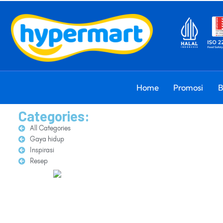
Home
Promosi
B
Categories:
All Categories
Gaya hidup
Inspirasi
Resep