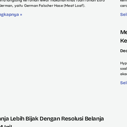
oria langsung ke rumah lewat makanan khas tuan rumah Euro
kem
Jerman, yaitu German Falscher Hase (Meat Loaf).
car
ngkapnya »
Se
Me
Ke
De
Hyp
soa
aka
Se
anja Lebih Bijak Dengan Resolusi Belanja
 Ini!