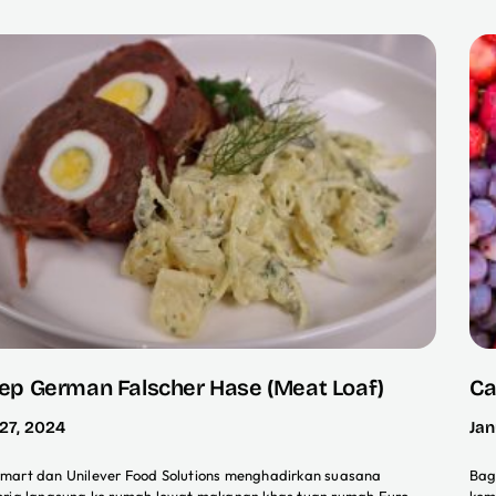
ep German Falscher Hase (Meat Loaf)
Ca
 27, 2024
Jan
mart dan Unilever Food Solutions menghadirkan suasana
Bag