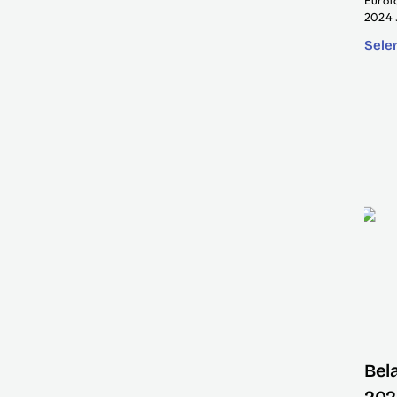
Eurof
2024 
Sele
Bel
2024