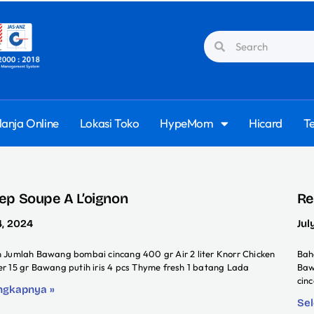
lanja Online
Lokasi Toko
HypeMom
Hicard
T
ep Soupe A L’oignon
Re
4, 2024
Jul
 Jumlah Bawang bombai cincang 400 gr Air 2 liter Knorr Chicken
Bah
r 15 gr Bawang putih iris 4 pcs Thyme fresh 1 batang Lada
Baw
cin
ngkapnya »
Se