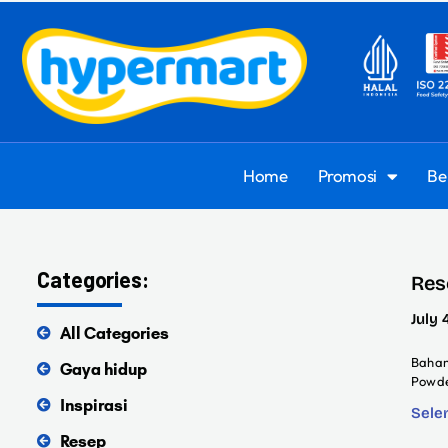
Home
Promosi
Be
Categories:
Res
July 
All Categories
Bahan
Gaya hidup
Powde
Inspirasi
Sele
Resep