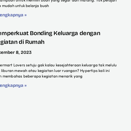
ampuan untuk memilih buah yang segar dan matang. Yuk pelajari
a mudah untuk belanja buah
lengkapnya »
mperkuat Bonding Keluarga dengan
giatan di Rumah
cember 8, 2023
ermart Lovers setuju gak kalau kesejahteraan keluarga tak melulu
l liburan mewah atau kegiatan luar ruangan? Hypertips kali ini
n membahas beberapa kegiatan menarik yang
lengkapnya »