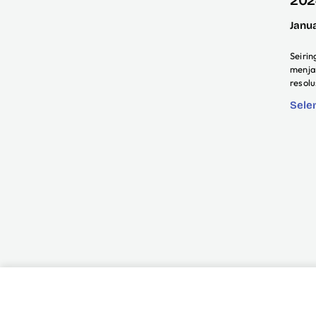
Janu
Seiri
menja
resol
Sele