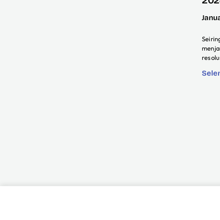
Janu
Seiri
menja
resol
Sele