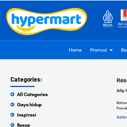
Home
Promosi
Be
Categories:
Res
July 
All Categories
Bahan
Gaya hidup
Powde
Inspirasi
Sele
Resep