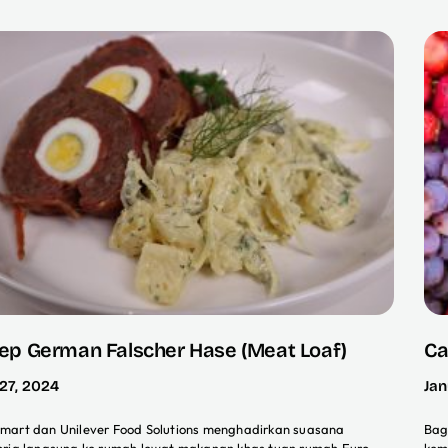
ep German Falscher Hase (Meat Loaf)
Ca
 27, 2024
Jan
mart dan Unilever Food Solutions menghadirkan suasana
Bag