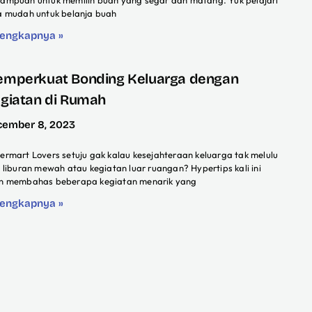
ampuan untuk memilih buah yang segar dan matang. Yuk pelajari
a mudah untuk belanja buah
lengkapnya »
mperkuat Bonding Keluarga dengan
giatan di Rumah
cember 8, 2023
ermart Lovers setuju gak kalau kesejahteraan keluarga tak melulu
l liburan mewah atau kegiatan luar ruangan? Hypertips kali ini
n membahas beberapa kegiatan menarik yang
lengkapnya »