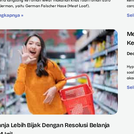
oria langsung ke rumah lewat makanan khas tuan rumah Euro
kem
Jerman, yaitu German Falscher Hase (Meat Loaf).
car
ngkapnya »
Se
Me
Ke
De
Hyp
soa
aka
Se
anja Lebih Bijak Dengan Resolusi Belanja
 Ini!