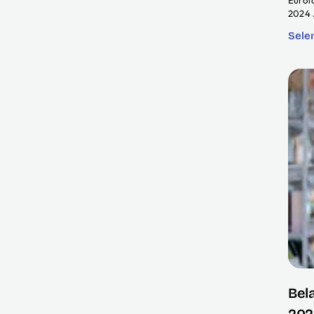
Eurof
2024 
Sele
Bel
2024