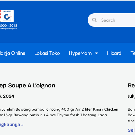
lanja Online
Lokasi Toko
HypeMom
Hicard
T
ep Soupe A L’oignon
Re
4, 2024
Jul
 Jumlah Bawang bombai cincang 400 gr Air 2 liter Knorr Chicken
Bah
r 15 gr Bawang putih iris 4 pcs Thyme fresh 1 batang Lada
Baw
cin
ngkapnya »
Se